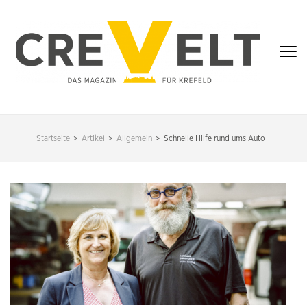
Zum
Inhalt
springen
(Enter
drücken)
CREVELT – DAS
MAGAZIN FÜR
Startseite
>
Artikel
>
Allgemein
>
Schnelle Hilfe rund ums Auto
KREFELD