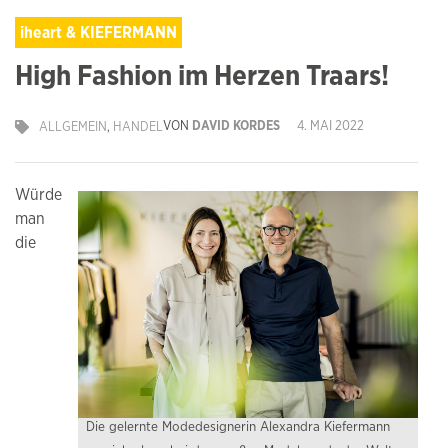
iheart & KIEFERMANN
High Fashion im Herzen Traars!
VON
DAVID KORDES
4. MAI 2022
ALLGEMEIN
,
HANDEL
Würde
man
die
Die gelernte Modedesignerin Alexandra Kiefermann