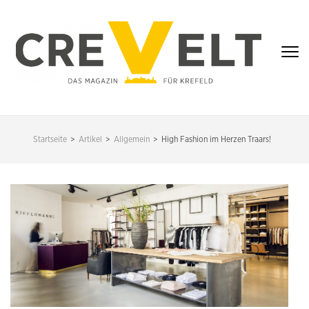
Zum
Inhalt
springen
(Enter
drücken)
CREVELT – DAS
MAGAZIN FÜR
Startseite
>
Artikel
>
Allgemein
>
High Fashion im Herzen Traars!
KREFELD