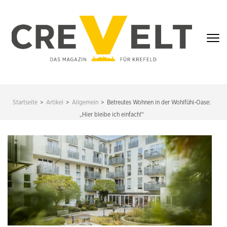
Zum
Inhalt
springen
(Enter
drücken)
CREVELT – DAS
MAGAZIN FÜR
Startseite
>
Artikel
>
Allgemein
>
Betreutes Wohnen in der Wohlfühl-Oase:
KREFELD
„Hier bleibe ich einfach!“