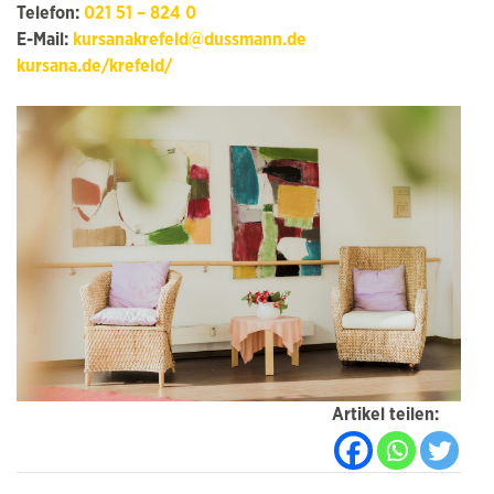
Telefon:
021 51 – 824 0
E-Mail:
kursanakrefeld@dussmann.de
kursana.de/krefeld/
Artikel teilen: