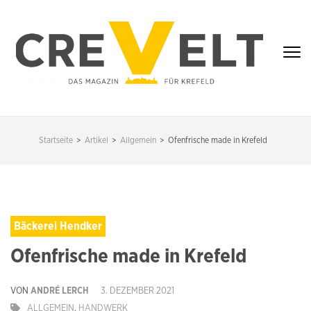
Zum
Inhalt
springen
(Enter
drücken)
CREVELT – DAS
MAGAZIN FÜR
Startseite
>
Artikel
>
Allgemein
>
Ofenfrische made in Krefeld
KREFELD
Bäckerei Hendker
Ofenfrische made in Krefeld
VON
ANDRÉ LERCH
3. DEZEMBER 2021
ALLGEMEIN
,
HANDWERK