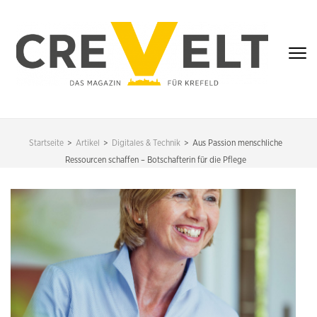
Zum
Inhalt
springen
(Enter
drücken)
CREVELT – DAS
MAGAZIN FÜR
Startseite
>
Artikel
>
Digitales & Technik
>
Aus Passion menschliche
KREFELD
Ressourcen schaffen – Botschafterin für die Pflege