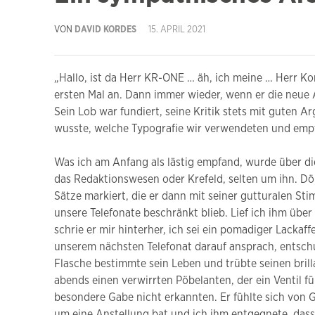
VON
DAVID KORDES
15. APRIL 2021
„Hallo, ist da Herr KR-ONE … äh, ich meine … Herr K
ersten Mal an. Dann immer wieder, wenn er die neue A
Sein Lob war fundiert, seine Kritik stets mit guten A
wusste, welche Typografie wir verwendeten und empf
Was ich am Anfang als lästig empfand, wurde über die
das Redaktionswesen oder Krefeld, selten um ihn. Dö
Sätze markiert, die er dann mit seiner gutturalen Sti
unsere Telefonate beschränkt blieb. Lief ich ihm üb
schrie er mir hinterher, ich sei ein pomadiger Lackaf
unserem nächsten Telefonat darauf ansprach, entschul
Flasche bestimmte sein Leben und trübte seinen bril
abends einen verwirrten Pöbelanten, der ein Ventil für
besondere Gabe nicht erkannten. Er fühlte sich von G
um eine Anstellung bat und ich ihm entgegnete, dass