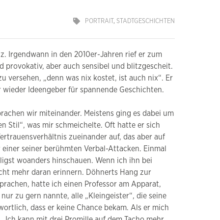
PORTRAIT
,
STADTGESCHICHTEN
z. Irgendwann in den 2010er-Jahren rief er zum
 provokativ, aber auch sensibel und blitzgescheit.
zu versehen, „denn was nix kostet, ist auch nix“. Er
r wieder Ideengeber für spannende Geschichten.
prachen wir miteinander. Meistens ging es dabei um
Stil“, was mir schmeichelte. Oft hatte er sich
ertrauensverhältnis zueinander auf, das aber auf
r einer seiner berühmten Verbal-Attacken. Einmal
älligst woanders hinschauen. Wenn ich ihn bei
nicht mehr daran erinnern. Döhnerts Hang zur
prachen, hatte ich einen Professor am Apparat,
nur zu gern nannte, alle „Kleingeister“, die seine
wortlich, dass er keine Chance bekam. Als er mich
 „Ich kann mit drei Promille auf dem Tacho mehr