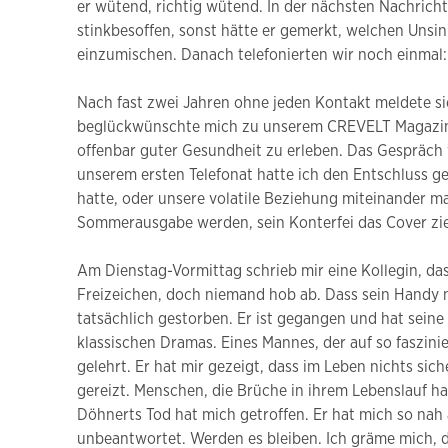
er wütend, richtig wütend. In der nächsten Nachricht
stinkbesoffen, sonst hätte er gemerkt, welchen Unsin
einzumischen. Danach telefonierten wir noch einmal: 
Nach fast zwei Jahren ohne jeden Kontakt meldete sic
beglückwünschte mich zu unserem CREVELT Magazin, lo
offenbar guter Gesundheit zu erleben. Das Gespräch 
unserem ersten Telefonat hatte ich den Entschluss gef
hatte, oder unsere volatile Beziehung miteinander m
Sommerausgabe werden, sein Konterfei das Cover zie
Am Dienstag-Vormittag schrieb mir eine Kollegin, da
Freizeichen, doch niemand hob ab. Dass sein Handy ni
tatsächlich gestorben. Er ist gegangen und hat sein
klassischen Dramas. Eines Mannes, der auf so faszini
gelehrt. Er hat mir gezeigt, dass im Leben nichts s
gereizt. Menschen, die Brüche in ihrem Lebenslauf h
Döhnerts Tod hat mich getroffen. Er hat mich so nah 
unbeantwortet. Werden es bleiben. Ich gräme mich, di