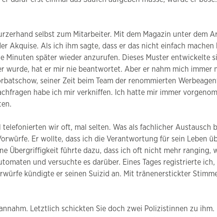
 kurzerhand selbst zum Mitarbeiter. Mit dem Magazin unter dem 
er Akquise. Als ich ihm sagte, dass er das nicht einfach machen 
e Minuten später wieder anzurufen. Dieses Muster entwickelte sic
wurde, hat er mir nie beantwortet. Aber er nahm mich immer ma
Gorbatschow, seiner Zeit beim Team der renommierten Werbeagentu
achfragen habe ich mir verkniffen. Ich hatte mir immer vorgenomm
ten.
 telefonierten wir oft, mal selten. Was als fachlicher Austausch
ürfe. Er wollte, dass ich die Verantwortung für sein Leben üb
 Übergriffigkeit führte dazu, dass ich oft nicht mehr ranging,
omaten und versuchte es darüber. Eines Tages registrierte ich, 
orwürfe kündigte er seinen Suizid an. Mit tränenerstickter Stimme
che annahm. Letztlich schickten Sie doch zwei Polizistinnen zu ih