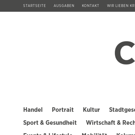
Zum
STARTSEITE
AUSGABEN
KONTAKT
WIR LIEBEN K
Inhalt
springen
(Enter
drücken)
Handel
Portrait
Kultur
Stadtges
Sport & Gesundheit
Wirtschaft & Rec