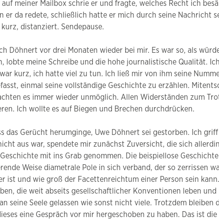
 auf meiner Mailbox schrie er und fragte, welches Recht ich bes
n er da redete, schließlich hatte er mich durch seine Nachricht
kurz, distanziert. Sendepause.
h Döhnert vor drei Monaten wieder bei mir. Es war so, als würde
bte meine Schreibe und die hohe journalistische Qualität. Ich 
war kurz, ich hatte viel zu tun. Ich ließ mir von ihm seine Num
asst, einmal seine vollständige Geschichte zu erzählen. Mitentsc
achten es immer wieder unmöglich. Allen Widerständen zum Trotz
ren. Ich wollte es auf Biegen und Brechen durchdrücken.
ss das Gerücht herumginge, Uwe Döhnert sei gestorben. Ich griff
cht aus war, spendete mir zunächst Zuversicht, die sich allerdi
e Geschichte mit ins Grab genommen. Die beispiellose Geschicht
erende Weise diametrale Pole in sich verband, der so zerrissen 
icher ist und wie groß der Facettenreichtum einer Person sein k
aben, die weit abseits gesellschaftlicher Konventionen leben u
an seine Seele gelassen wie sonst nicht viele. Trotzdem bleiben 
eses eine Gespräch vor mir hergeschoben zu haben. Das ist die 