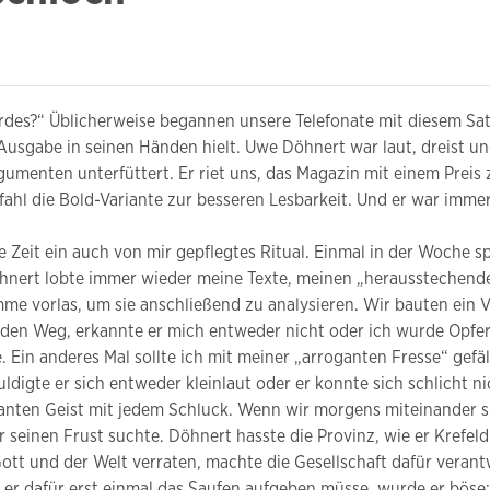
ordes?“ Üblicherweise begannen unsere Telefonate mit diesem Sat
usgabe in seinen Händen hielt. Uwe Döhnert war laut, dreist und
rgumenten unterfüttert. Er riet uns, das Magazin mit einem Preis 
ahl die Bold-Variante zur besseren Lesbarkeit. Und er war imme
 Zeit ein auch von mir gepflegtes Ritual. Einmal in der Woche s
hnert lobte immer wieder meine Texte, meinen „herausstechenden 
mme vorlas, um sie anschließend zu analysieren. Wir bauten ein V
er den Weg, erkannte er mich entweder nicht oder ich wurde Opfe
fe. Ein anderes Mal sollte ich mit meiner „arroganten Fresse“ gef
digte er sich entweder kleinlaut oder er konnte sich schlicht 
lanten Geist mit jedem Schluck. Wenn wir morgens miteinander s
 seinen Frust suchte. Döhnert hasste die Provinz, wie er Krefeld 
ott und der Welt verraten, machte die Gesellschaft dafür verant
 er dafür erst einmal das Saufen aufgeben müsse, wurde er böse: