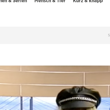
en & Serien
Mensch & Tier
Kurz & knapp
S