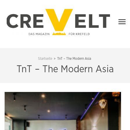
Zum
Inhalt
springen
(Enter
drücken)
CREVELT – DAS
MAGAZIN FÜR
Startseite
>
TnT – The Modern Asia
KREFELD
TnT – The Modern Asia