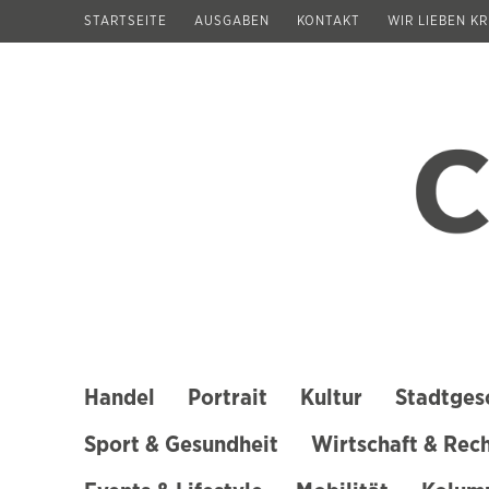
Zum
STARTSEITE
AUSGABEN
KONTAKT
WIR LIEBEN K
Inhalt
springen
(Enter
drücken)
Handel
Portrait
Kultur
Stadtges
Sport & Gesundheit
Wirtschaft & Rec