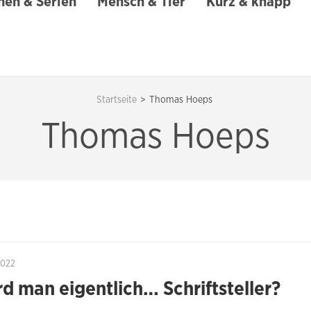
en & Serien
Mensch & Tier
Kurz & knapp
Startseite
>
Thomas Hoeps
Thomas Hoeps
2022
d man eigentlich… Schriftsteller?