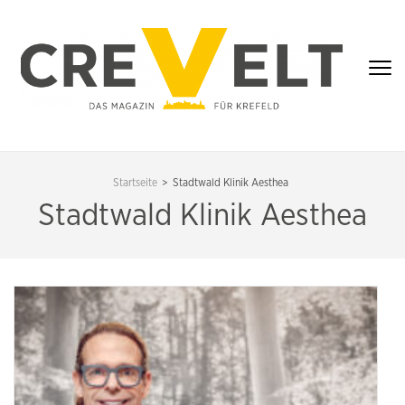
Zum
Inhalt
springen
(Enter
drücken)
CREVELT – DAS
MAGAZIN FÜR
Startseite
>
Stadtwald Klinik Aesthea
KREFELD
Stadtwald Klinik Aesthea