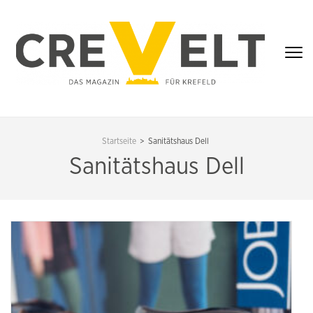
Zum
Inhalt
springen
(Enter
drücken)
CREVELT – DAS
MAGAZIN FÜR
Startseite
>
Sanitätshaus Dell
KREFELD
Sanitätshaus Dell