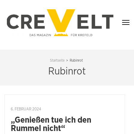
Zum
Inhalt
springen
(Enter
drücken)
CREVELT – DAS
MAGAZIN FÜR
Startseite
>
Rubinrot
KREFELD
Rubinrot
6. FEBRUAR 2024
„Genießen tue ich den
Rummel nicht“