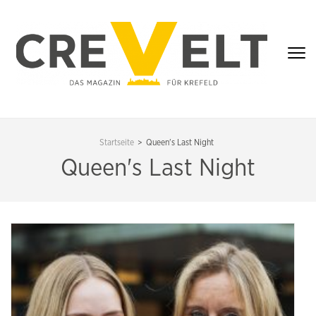
Zum
Inhalt
springen
(Enter
drücken)
CREVELT – DAS
MAGAZIN FÜR
Startseite
>
Queen's Last Night
KREFELD
Queen's Last Night