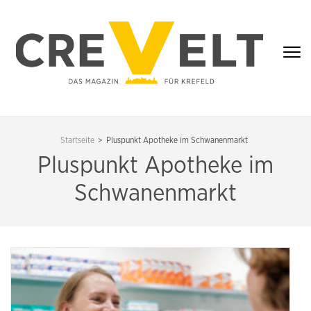
Zum
Inhalt
springen
(Enter
drücken)
CREVELT – DAS
MAGAZIN FÜR
Startseite
>
Pluspunkt Apotheke im Schwanenmarkt
KREFELD
Pluspunkt Apotheke im
Schwanenmarkt