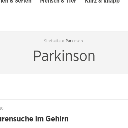
en & Serien
Mensch & Tier
Kurz & knapp
Startseite
>
Parkinson
Parkinson
20
urensuche im Gehirn