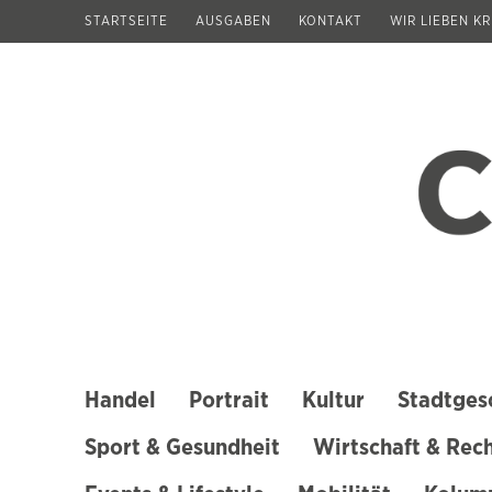
Zum
STARTSEITE
AUSGABEN
KONTAKT
WIR LIEBEN K
Inhalt
springen
(Enter
drücken)
Handel
Portrait
Kultur
Stadtges
Sport & Gesundheit
Wirtschaft & Rec