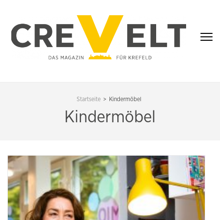
Zum
Inhalt
springen
(Enter
drücken)
CREVELT – DAS
MAGAZIN FÜR
Startseite
>
Kindermöbel
KREFELD
Kindermöbel