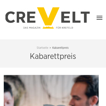
Zum
Inhalt
springen
(Enter
drücken)
CREVELT – DAS
MAGAZIN FÜR
Startseite
>
Kabarettpreis
KREFELD
Kabarettpreis