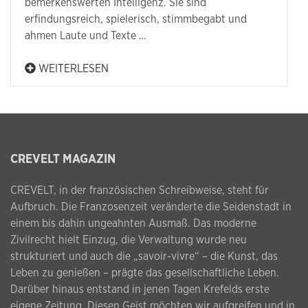
bemerkenswerten Intelligenz. Sie sind
erfindungsreich, spielerisch, stimmbegabt und
ahmen Laute und Texte …
WEITERLESEN
CREVELT MAGAZIN
CREVELT, in der französischen Schreibweise, steht für
Aufbruch. Die Franzosenzeit veränderte die Seidenstadt in
einem bis dahin ungeahnten Ausmaß. Das moderne
Zivilrecht hielt Einzug, die Verwaltung wurde neu
strukturiert und auch die „savoir-vivre“ – die Kunst, das
Leben zu genießen – prägte das gesellschaftliche Leben.
Darüber hinaus entstand in jenen Tagen Krefelds erste
eigene Zeitung. Diesen Geist möchten wir aufgreifen und in