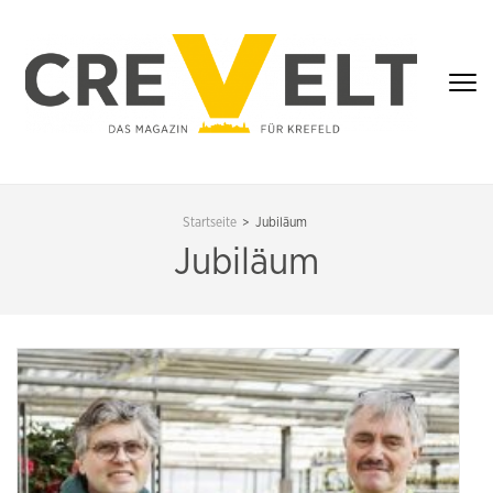
Zum
Inhalt
springen
(Enter
drücken)
CREVELT – DAS
MAGAZIN FÜR
Startseite
>
Jubiläum
KREFELD
Jubiläum