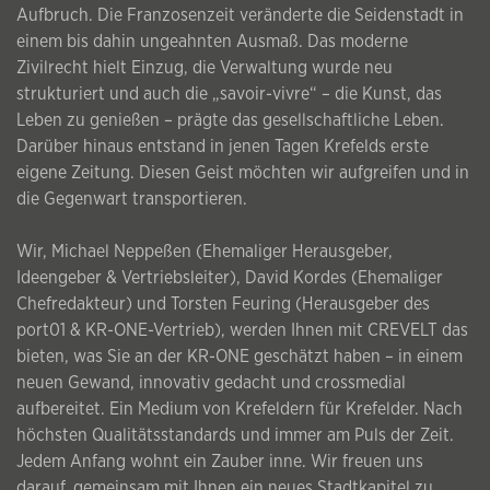
Aufbruch. Die Franzosenzeit veränderte die Seidenstadt in
einem bis dahin ungeahnten Ausmaß. Das moderne
Zivilrecht hielt Einzug, die Verwaltung wurde neu
strukturiert und auch die „savoir-vivre“ – die Kunst, das
Leben zu genießen – prägte das gesellschaftliche Leben.
Darüber hinaus entstand in jenen Tagen Krefelds erste
eigene Zeitung. Diesen Geist möchten wir aufgreifen und in
die Gegenwart transportieren.
Wir, Michael Neppeßen (Ehemaliger Herausgeber,
Ideengeber & Vertriebsleiter), David Kordes (Ehemaliger
Chefredakteur) und Torsten Feuring (Herausgeber des
port01 & KR-ONE-Vertrieb), werden Ihnen mit CREVELT das
bieten, was Sie an der KR-ONE geschätzt haben – in einem
neuen Gewand, innovativ gedacht und crossmedial
aufbereitet. Ein Medium von Krefeldern für Krefelder. Nach
höchsten Qualitätsstandards und immer am Puls der Zeit.
Jedem Anfang wohnt ein Zauber inne. Wir freuen uns
darauf, gemeinsam mit Ihnen ein neues Stadtkapitel zu