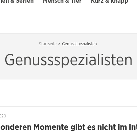
en & Serien
Mensch & Tier
Kurz & knapp
Startseite
>
Genussspezialisten
Genussspezialisten
020
onderen Momente gibt es nicht im In