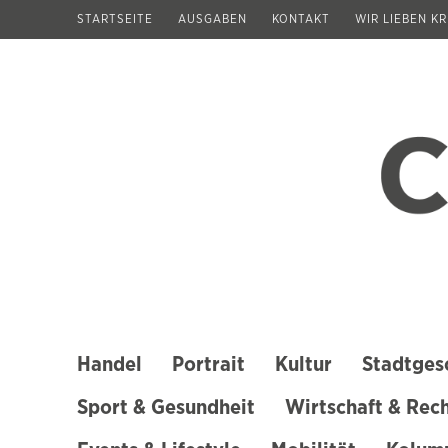
Zum
STARTSEITE
AUSGABEN
KONTAKT
WIR LIEBEN K
Inhalt
springen
(Enter
drücken)
Handel
Portrait
Kultur
Stadtges
Sport & Gesundheit
Wirtschaft & Rec