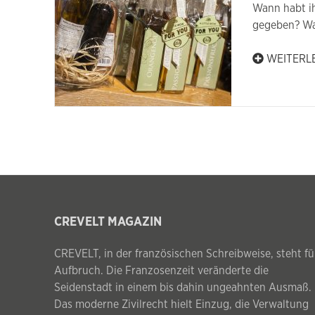
Wann habt ih
gegeben? W
WEITERL
CREVELT MAGAZIN
CREVELT, in der französischen Schreibweise, steht fü
Aufbruch. Die Franzosenzeit veränderte die
Seidenstadt in einem bis dahin ungeahnten Ausmaß.
Das moderne Zivilrecht hielt Einzug, die Verwaltung