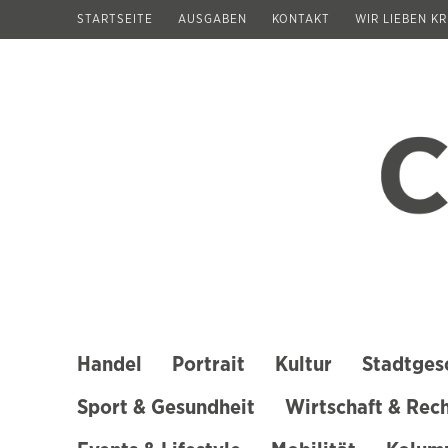
Zum
STARTSEITE
AUSGABEN
KONTAKT
WIR LIEBEN K
Inhalt
springen
(Enter
drücken)
Handel
Portrait
Kultur
Stadtges
Sport & Gesundheit
Wirtschaft & Rec