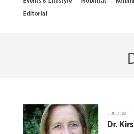
Events & Lifestyle
Mobilität
Kolumn
Editorial
D
5. JULI 2021
Dr. Kir