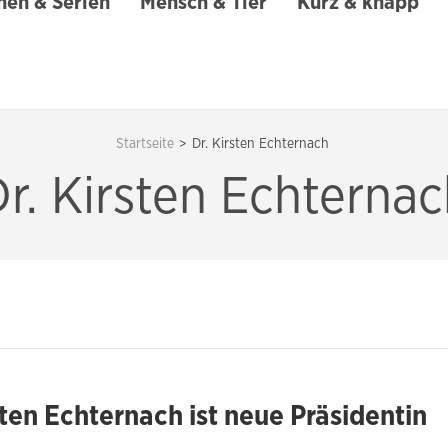
en & Serien
Mensch & Tier
Kurz & knapp
Startseite
>
Dr. Kirsten Echternach
r. Kirsten Echterna
sten Echternach ist neue Präsidentin