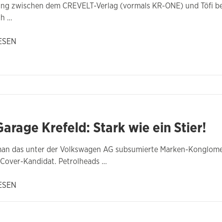
ung zwischen dem CREVELT-Verlag (vormals KR-ONE) und Töfi bes
ch …
ESEN
arage Krefeld: Stark wie ein Stier!
an das unter der Volkswagen AG subsumierte Marken-Konglomerat
-Cover-Kandidat. Petrolheads …
ESEN