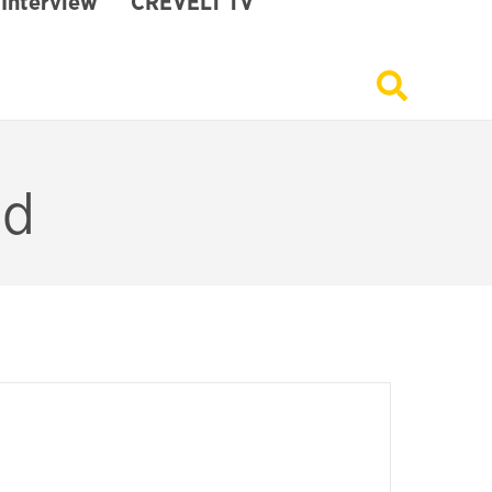
Interview
CREVELT TV
ld