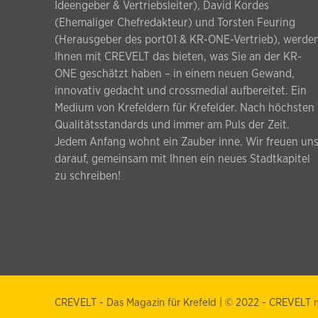
Ideengeber & Vertriebsleiter), David Kordes
(Ehemaliger Chefredakteur) und Torsten Feuring
(Herausgeber des port01 & KR-ONE-Vertrieb), werde
Ihnen mit CREVELT das bieten, was Sie an der KR-
ONE geschätzt haben – in einem neuen Gewand,
innovativ gedacht und crossmedial aufbereitet. Ein
Medium von Krefeldern für Krefelder. Nach höchsten
Qualitätsstandards und immer am Puls der Zeit.
Jedem Anfang wohnt ein Zauber inne. Wir freuen un
darauf, gemeinsam mit Ihnen ein neues Stadtkapitel
zu schreiben!
CREVELT - Das Magazin für Krefeld | © 2022 - CREVEL