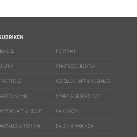
RUBRIKEN
HANDEL
PORTRAIT
KULTUR
STADTGESCHICHTEN
STADTTEILE
GESELLSCHAFT & SOZIALES
GASTRONOMIE
SPORT & GESUNDHEIT
WIRTSCHAFT & RECHT
HANDWERK
DIGITALES & TECHNIK
BAUEN & WOHNEN