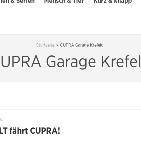
en & Serien
Mensch & Tier
Kurz & knapp
Startseite
>
CUPRA Garage Krefeld
UPRA Garage Krefe
25
T fährt CUPRA!