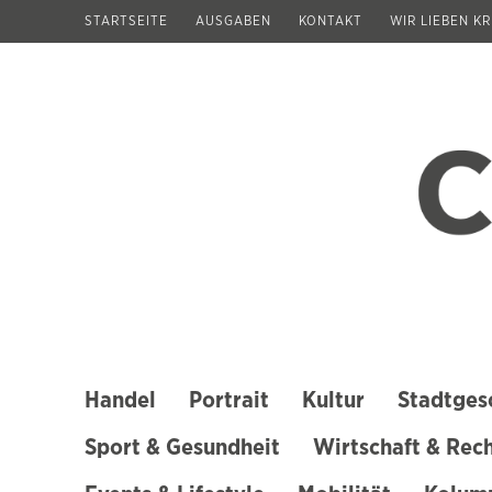
Zum
STARTSEITE
AUSGABEN
KONTAKT
WIR LIEBEN K
Inhalt
springen
(Enter
drücken)
Handel
Portrait
Kultur
Stadtges
Sport & Gesundheit
Wirtschaft & Rec