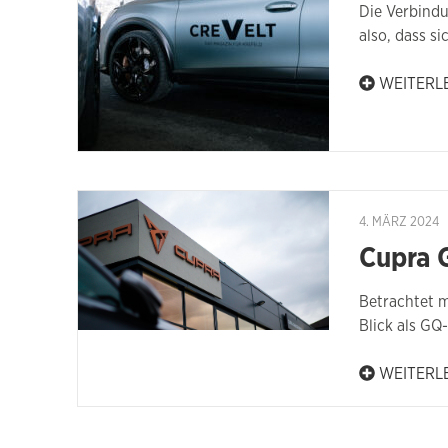
Die Verbind
also, dass si
WEITERL
4. MÄRZ 2024
Cupra G
Betrachtet m
Blick als GQ
WEITERL