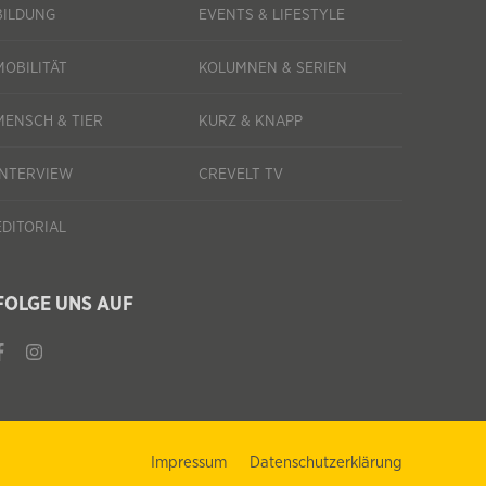
BILDUNG
EVENTS & LIFESTYLE
MOBILITÄT
KOLUMNEN & SERIEN
MENSCH & TIER
KURZ & KNAPP
INTERVIEW
CREVELT TV
EDITORIAL
FOLGE UNS AUF
Impressum
Datenschutzerklärung