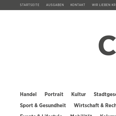
Zum
STARTSEITE
AUSGABEN
KONTAKT
WIR LIEBEN K
Inhalt
springen
(Enter
drücken)
Handel
Portrait
Kultur
Stadtges
Sport & Gesundheit
Wirtschaft & Rec