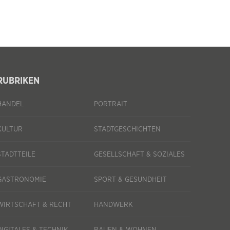
RUBRIKEN
HANDEL
PORTRAIT
KULTUR
STADTGESCHICHTEN
STADTTEILE
GESELLSCHAFT & SOZIALES
GASTRONOMIE
SPORT & GESUNDHEIT
WIRTSCHAFT & RECHT
HANDWERK
DIGITALES & TECHNIK
BAUEN & WOHNEN