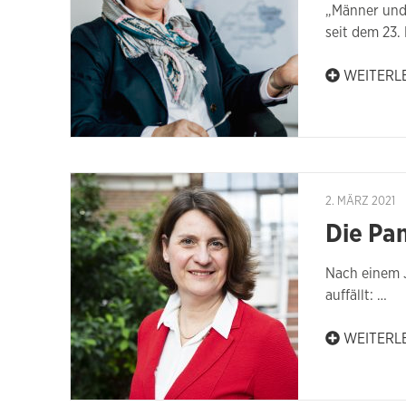
„Männer und 
seit dem 23.
WEITERL
2. MÄRZ 2021
Die Pa
Nach einem J
auffällt: …
WEITERL