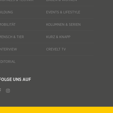
BILDUNG
EVENTS & LIFESTYLE
MOBILITÄT
KOLUMNEN & SERIEN
MENSCH & TIER
KURZ & KNAPP
INTERVIEW
CREVELT TV
EDITORIAL
FOLGE UNS AUF